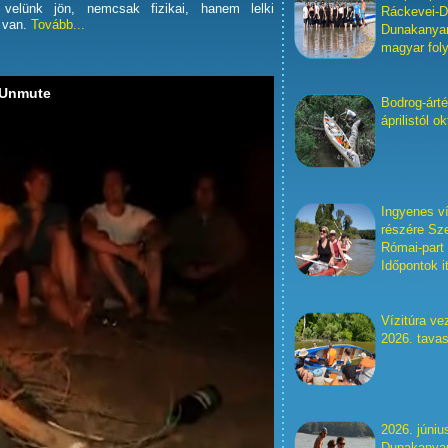
i velünk jön, nemcsak fizikai, hanem lelki
Ráckevei-D
 van.
Tovább...
Dunakanyar,
magyar fol
Bodrog-árté
áprilistól o
Ingyenes ví
részére Sze
Római-part
Időpontok it
Vízitúra ve
2026. tava
2026. júniu
Dunakanya