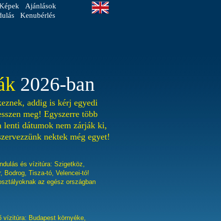
Képek
Ajánlások
dulás
Kenubérlés
ák
2026-ban
eznek, addig is kérj egyedi
vesszen meg! Egyszerre több
 a lenti dátumok nem zárják ki,
szervezzünk nektek még egyet!
ndulás és vízitúra: Szigetköz,
 Bodrog, Tisza-tó, Velencei-tó!
osztályoknak az egész országban
 vízitúra: Budapest környéke,