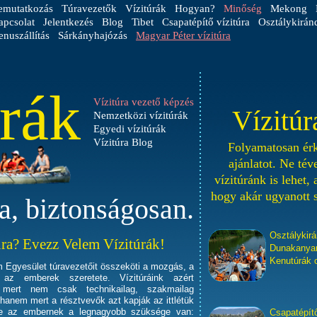
emutatkozás
Túravezetők
Vízitúrák
Hogyan?
Minőség
Mekong
apcsolat
Jelentkezés
Blog
Tibet
Csapatépítő vízitúra
Osztálykirán
nuszállítás
Sárkányhajózás
Magyar Péter vízitúra
úrák
Vízitúra vezető képzés
Vízitúr
Nemzetközi vízitúrák
Egyedi vízitúrák
Vízitúra Blog
Folyamatosan érk
ajánlatot. Ne té
vízitúránk is lehet,
hogy akár ugyanott 
va, biztonságosan.
Osztálykirá
úra? Evezz Velem Vízitúrák!
Dunakanyar,
Kenutúrák 
 Egyesület túravezetőit összeköti a mozgás, a
az emberek szeretete. Vízitúráink azért
 mert nem csak technikailag, szakmailag
 hanem mert a résztvevők azt kapják az ittlétük
re az embernek a legnagyobb szüksége van:
Csapatépítő