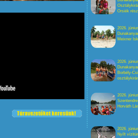
Osztálykir
Orsiék rész
2026. júniu
Dunakanyar 
Meixner Isk
2026. júniu
Dunakanyar
Borbély-Csi
osztálykirá
2026. júniu
Szentendre
Horváth Lás
2026. júniu
Nyílt vízit