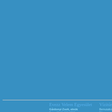
Evezz Velem Egyesület
Vízitú
Gárdonyi Zsolt, elnök
Bemutatk