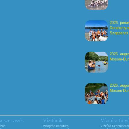
2026. június
Dunakanyar
Szappanos I
2026. augu
Mosoni-Dun
2026. augu
Mosoni-Dun
ra szervezés
Vízitúrák
Vízitúra foly
ozás
Visegrád kenutúra
Vízitúra Szentendre