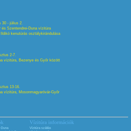
 30 - július 2.
 és Szentendrei-Duna vízitúra
ldikó kenutúrás osztálykirándulása
sztus 2-7.
a vízitúra, Bezenye és Győr között
sztus 13-16.
a vízitúra, Mosonmagyaróvár-Győr
ók
Vízitúra információk
i-Duna
Vízitúra szállás