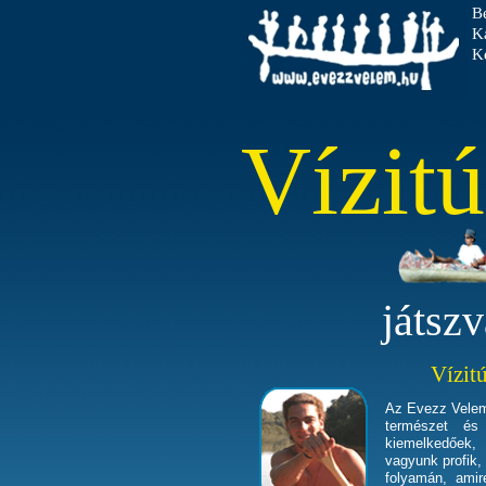
B
K
Ke
Vízit
játsz
Vízit
Az Evezz Velem
természet és 
kiemelkedőek,
vagyunk profik,
folyamán, ami