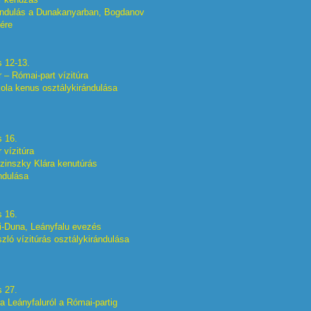
ándulás a Dunakanyarban, Bogdanov
ére
s 12-13.
– Római-part vízitúra
ola kenus osztálykirándulása
s 16.
 vízitúra
zinszky Klára kenutúrás
ndulása
s 16.
i-Duna, Leányfalu evezés
zló vízitúrás osztálykirándulása
s 27.
úra Leányfaluról a Római-partig