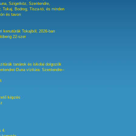
una, Szigetköz, Szentendre,
 Tokaj, Bodrog, Tisza-tó, és minden
yón és tavon
ri kenutúrák Tokajból, 2026-ban
któberig 22-szer
zitúrák tanárok és iskolai dolgozók
ntendrei-Duna vízitúra: Szentendre–
t
zető képzés
sz
s 4.
r kenuzás