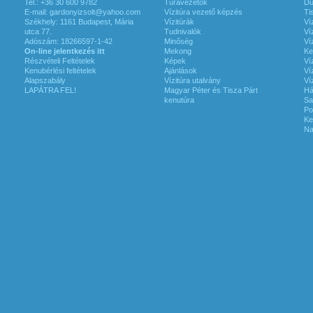
Tel.: +36 30 600 9782
Túravezetők
Du
E-mail:
gardonyizsolt@yahoo.com
Vízitúra vezető képzés
Ti
Székhely: 1161 Budapest, Mária
Vízitúrák
Ví
utca 77.
Tudnivalók
Ví
Adószám: 18266597-1-42
Minőség
Ví
On-line jelentkezés itt
Mekong
Ke
Részvételi Feltételek
Képek
Ví
Kenubérlési feltételek
Ajánlások
Ví
Alapszabály
Vízitúra utalvány
Ví
LAPÁTRA FEL!
Magyar Péter és Tisza Párt
Há
kenutúra
Sa
Po
Ke
Na