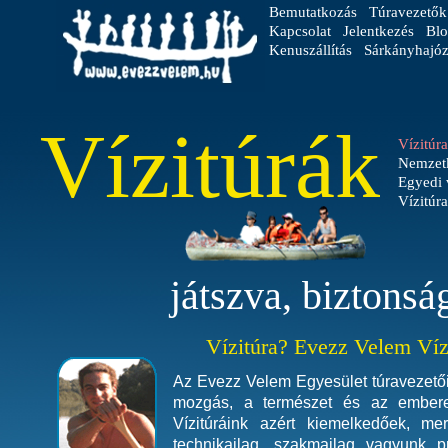
Bemutatkozás
Túravezetők
Kapcsolat
Jelentkezés
Blo
Kenuszállítás
Sárkányhajóz
Vízitúrák
Vízitúr
Nemzetk
Egyedi 
Vízitúr
játszva, biztonsá
Vízitúra? Evezz Velem Víz
Az Evezz Velem Egyesület túravezetői
mozgás, a természet és az embere
Vízitúráink azért kiemelkedőek, m
technikailag, szakmailag vagyunk p