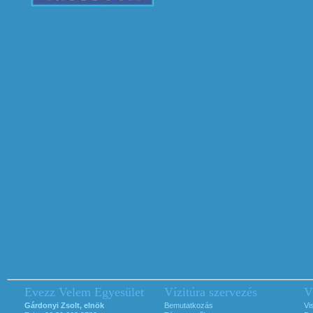
Evezz Velem Egyesület
Vízitúra szervezés
V
Gárdonyi Zsolt, elnök
Bemutatkozás
Vi