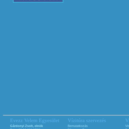
Evezz Velem Egyesület
Vízitúra szervezés
V
Gárdonyi Zsolt, elnök
Bemutatkozás
Vi