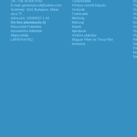
Tel.: +36 30 600 9782
Túravezetők
Du
E-mail:
gardonyizsolt@yahoo.com
Vízitúra vezető képzés
Ti
Székhely: 1161 Budapest, Mária
Vízitúrák
Ví
utca 77.
Tudnivalók
Ví
Adószám: 18266597-1-42
Minőség
Ví
On-line jelentkezés itt
Mekong
Ke
Részvételi Feltételek
Képek
Ví
Kenubérlési feltételek
Ajánlások
Ví
Alapszabály
Vízitúra utalvány
Ví
LAPÁTRA FEL!
Magyar Péter és Tisza Párt
Há
kenutúra
Sa
Po
Ke
Na