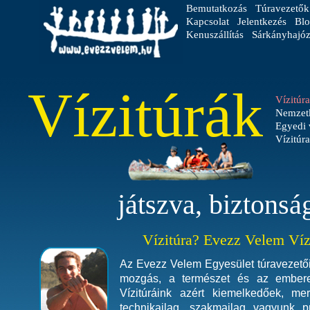
Bemutatkozás
Túravezetők
Kapcsolat
Jelentkezés
Blo
Kenuszállítás
Sárkányhajóz
Vízitúrák
Vízitúr
Nemzetk
Egyedi 
Vízitúr
játszva, biztonsá
Vízitúra? Evezz Velem Víz
Az Evezz Velem Egyesület túravezetői
mozgás, a természet és az embere
Vízitúráink azért kiemelkedőek, m
technikailag, szakmailag vagyunk p