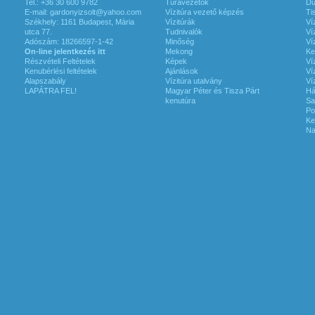
Tel.: +36 30 600 9782
Túravezetők
Du
E-mail:
gardonyizsolt@yahoo.com
Vízitúra vezető képzés
Ti
Székhely: 1161 Budapest, Mária
Vízitúrák
Ví
utca 77.
Tudnivalók
Ví
Adószám: 18266597-1-42
Minőség
Ví
On-line jelentkezés itt
Mekong
Ke
Részvételi Feltételek
Képek
Ví
Kenubérlési feltételek
Ajánlások
Ví
Alapszabály
Vízitúra utalvány
Ví
LAPÁTRA FEL!
Magyar Péter és Tisza Párt
Há
kenutúra
Sa
Po
Ke
Na