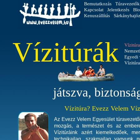
Bemutatkozás
Túravezetők
Kapcsolat
Jelentkezés
Blo
Kenuszállítás
Sárkányhajóz
Vízitúrák
Vízitúr
Nemzetk
Egyedi 
Vízitúr
játszva, biztonsá
Vízitúra? Evezz Velem Víz
Az Evezz Velem Egyesület túravezetői
mozgás, a természet és az embere
Vízitúráink azért kiemelkedőek, m
technikailag, szakmailag vagyunk p