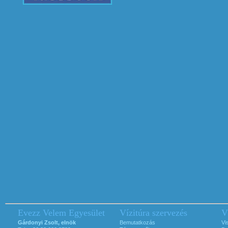
Evezz Velem Egyesület
Vízitúra szervezés
V
Gárdonyi Zsolt, elnök
Bemutatkozás
Vi