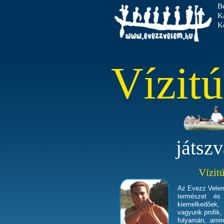
B
K
Ke
Vízit
játsz
Vízit
Az Evezz Velem
természet és 
kiemelkedőek,
vagyunk profik,
folyamán, ami