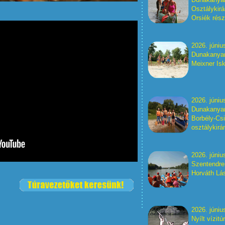
Osztálykir
Orsiék rész
2026. júniu
Dunakanyar 
Meixner Isk
2026. júniu
Dunakanyar
Borbély-Csi
osztálykirá
2026. júniu
Szentendre
Horváth Lás
2026. júniu
Nyílt vízit