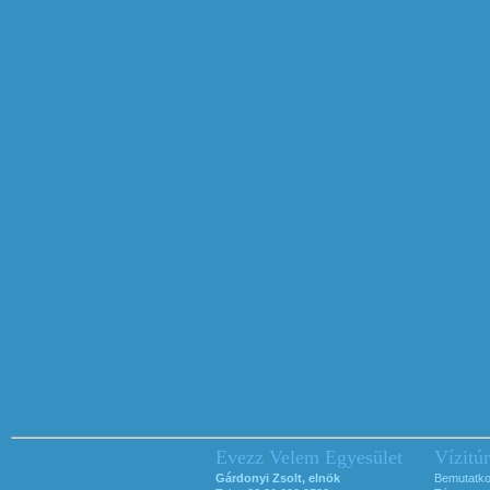
Evezz Velem Egyesület
Vízitú
Gárdonyi Zsolt, elnök
Bemutatk