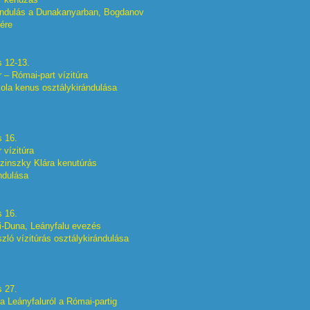
ándulás a Dunakanyarban, Bogdanov
ére
s 12-13.
– Római-part vízitúra
ola kenus osztálykirándulása
s 16.
 vízitúra
zinszky Klára kenutúrás
ndulása
s 16.
i-Duna, Leányfalu evezés
zló vízitúrás osztálykirándulása
s 27.
úra Leányfaluról a Római-partig