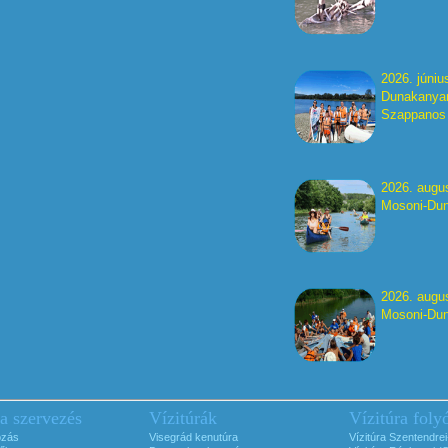
2026. június
Dunakanyar
Szappanos I
2026. augu
Mosoni-Dun
2026. augu
Mosoni-Dun
ra szervezés
Vízitúrák
Vízitúra foly
ozás
Visegrád kenutúra
Vízitúra Szentendre