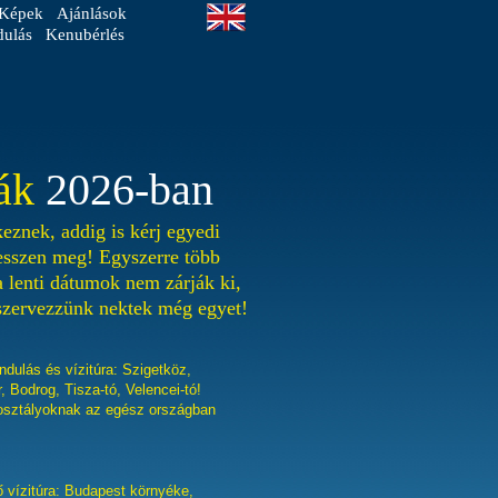
Képek
Ajánlások
dulás
Kenubérlés
ák
2026-ban
eznek, addig is kérj egyedi
vesszen meg! Egyszerre több
 a lenti dátumok nem zárják ki,
szervezzünk nektek még egyet!
ndulás és vízitúra: Szigetköz,
 Bodrog, Tisza-tó, Velencei-tó!
osztályoknak az egész országban
 vízitúra: Budapest környéke,