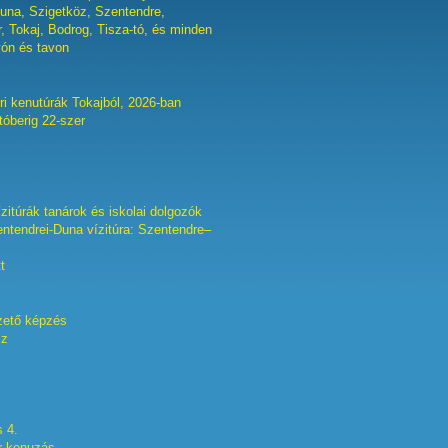
una, Szigetköz, Szentendre,
 Tokaj, Bodrog, Tisza-tó, és minden
yón és tavon
ri kenutúrák Tokajból, 2026-ban
któberig 22-szer
zitúrák tanárok és iskolai dolgozók
ntendrei-Duna vízitúra: Szentendre–
t
zető képzés
sz
s 4.
r kenuzás