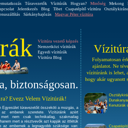
emutatkozás
Túravezetők
Vízitúrák
Hogyan?
Minőség
Mekong
apcsolat
Jelentkezés
Blog
Tibet
Csapatépítő vízitúra
Osztálykirán
nuszállítás
Sárkányhajózás
Magyar Péter vízitúra
úrák
Vízitúra vezető képzés
Vízitúr
Nemzetközi vízitúrák
Egyedi vízitúrák
Vízitúra Blog
Folyamatosan érk
ajánlatot. Ne té
vízitúránk is lehet,
hogy akár ugyanott 
va, biztonságosan.
Osztálykirá
úra? Evezz Velem Vízitúrák!
Dunakanyar,
Kenutúrák 
 Egyesület túravezetőit összeköti a mozgás, a
az emberek szeretete. Vízitúráink azért
 mert nem csak technikailag, szakmailag
 hanem mert a résztvevők azt kapják az ittlétük
re az embernek a legnagyobb szüksége van:
Csapatépítő