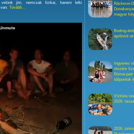
i velünk jön, nemcsak fizikai, hanem lelki
Ráckevei-D
 van.
Tovább...
Dunakanyar,
magyar fol
Bodrog-árté
áprilistól o
Ingyenes ví
részére Sze
Római-part
Időpontok it
Vízitúra ve
2026. tava
2026. júniu
Dunakanya