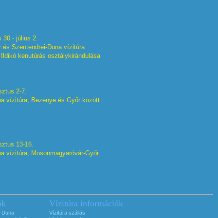
 30 - július 2.
 és Szentendrei-Duna vízitúra
ldikó kenutúrás osztálykirándulása
sztus 2-7.
a vízitúra, Bezenye és Győr között
sztus 13-16.
a vízitúra, Mosonmagyaróvár-Győr
ók
Vízitúra információk
i-Duna
Vízitúra szállás