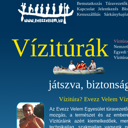
Bemutatkozás
Túravezetők
Kapcsolat
Jelentkezés
Blo
Kenuszállítás
Sárkányhajóz
Vízitúrák
Vízitúr
Nemzetk
Egyedi 
Vízitúr
játszva, biztonsá
Vízitúra? Evezz Velem Víz
Az Evezz Velem Egyesület túravezetői
mozgás, a természet és az embere
Vízitúráink azért kiemelkedőek, m
technikailag, szakmailag vagyunk p