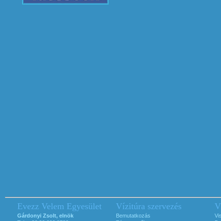
Evezz Velem Egyesület
Vízitúra szervezés
V
Gárdonyi Zsolt, elnök
Bemutatkozás
Vi