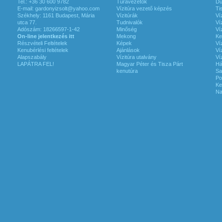
Tel.: +36 30 600 9782
Túravezetők
Du
E-mail:
gardonyizsolt@yahoo.com
Vízitúra vezető képzés
Ti
Székhely: 1161 Budapest, Mária
Vízitúrák
Ví
utca 77.
Tudnivalók
Ví
Adószám: 18266597-1-42
Minőség
Ví
On-line jelentkezés itt
Mekong
Ke
Részvételi Feltételek
Képek
Ví
Kenubérlési feltételek
Ajánlások
Ví
Alapszabály
Vízitúra utalvány
Ví
LAPÁTRA FEL!
Magyar Péter és Tisza Párt
Há
kenutúra
Sa
Po
Ke
Na