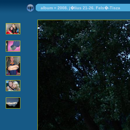
album
»
2008. j�lius 21-26. Fels�-Tisza