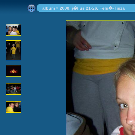
album
»
2008. j�lius 21-26. Fels�-Tisza