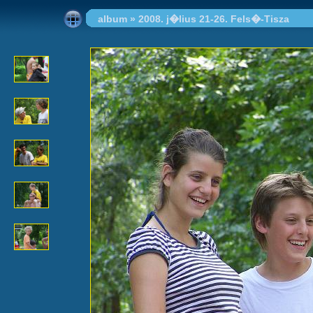
album
»
2008. j�lius 21-26. Fels�-Tisza