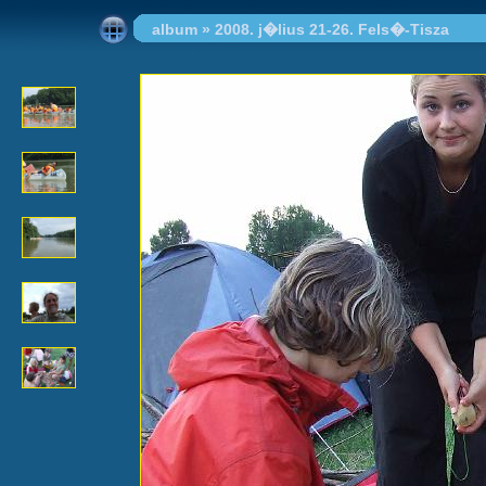
album
»
2008. j�lius 21-26. Fels�-Tisza