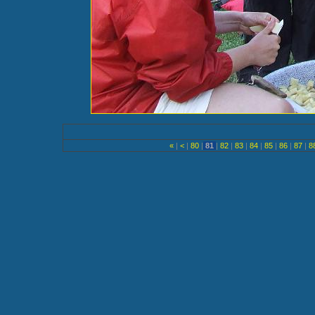
«
|
<
|
80
|
81
|
82
|
83
|
84
|
85
|
86
|
87
|
8