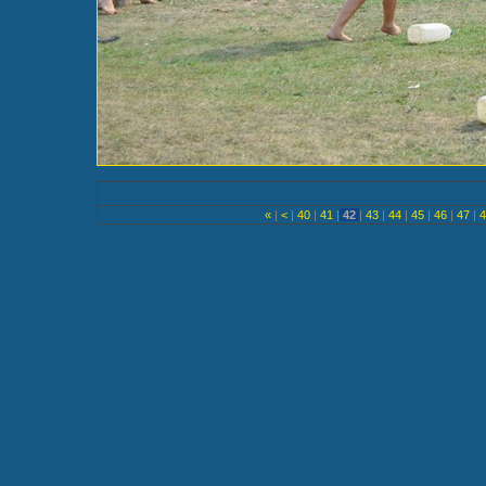
«
|
<
|
40
|
41
|
42
|
43
|
44
|
45
|
46
|
47
|
4