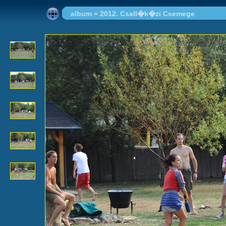
album
»
2012. Csall�k�zi Csemege