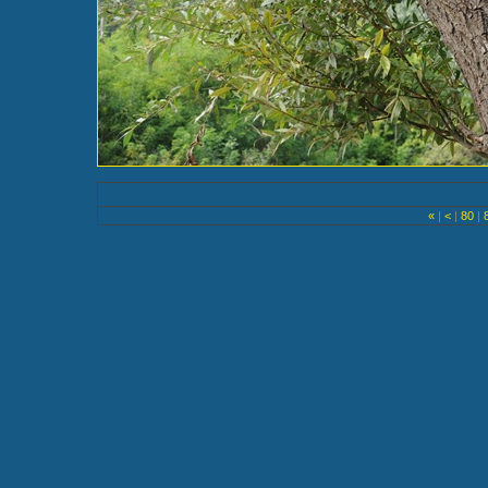
«
|
<
|
80
|