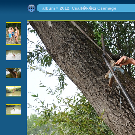
album
»
2012. Csall�k�zi Csemege