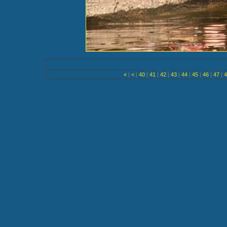
«
|
<
|
40
|
41
|
42
|
43
|
44
|
45
|
46
|
47
|
4