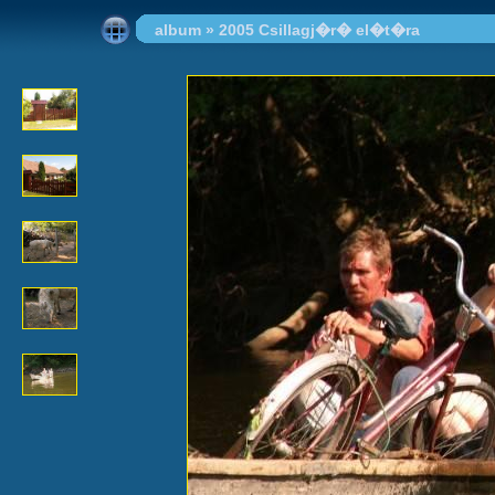
album
»
2005 Csillagj�r� el�t�ra