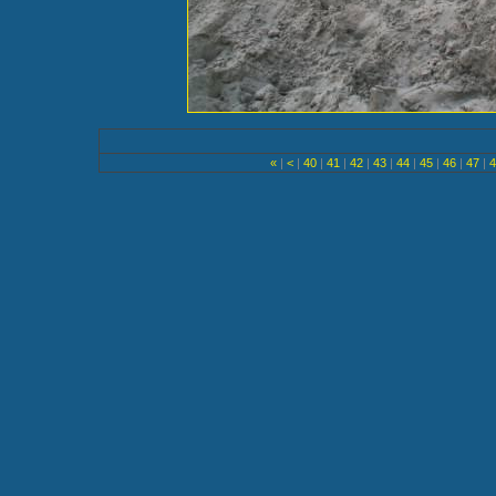
«
|
<
|
40
|
41
|
42
|
43
|
44
|
45
|
46
|
47
|
4