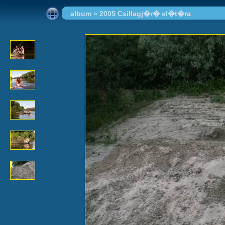
album
»
2005 Csillagj�r� el�t�ra