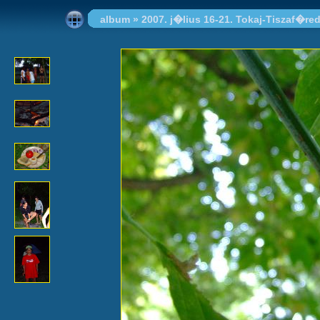
album
»
2007. j�lius 16-21. Tokaj-Tiszaf�re