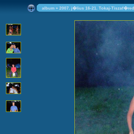
album
»
2007. j�lius 16-21. Tokaj-Tiszaf�re