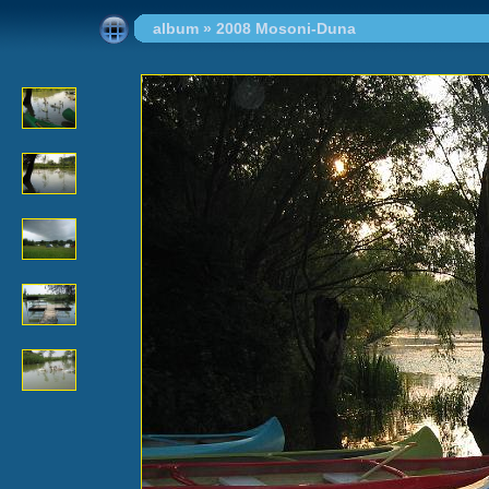
album
»
2008 Mosoni-Duna