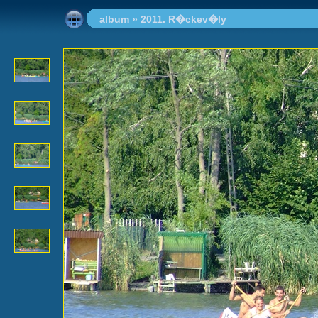
album
»
2011. R�ckev�ly