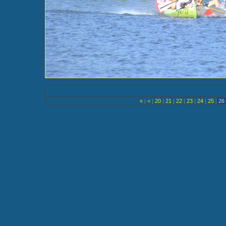
«
|
<
|
20
|
21
|
22
|
23
|
24
|
25
|
26