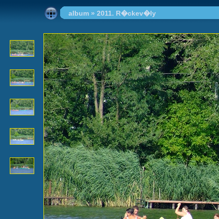
album
»
2011. R�ckev�ly