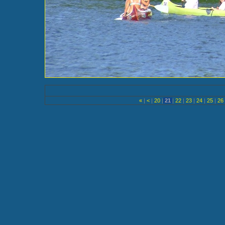
«
|
<
|
20
|
21
|
22
|
23
|
24
|
25
|
26