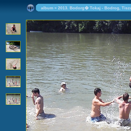
album
»
2013. Bodorg� Tokaj - Bodrog, Tisz