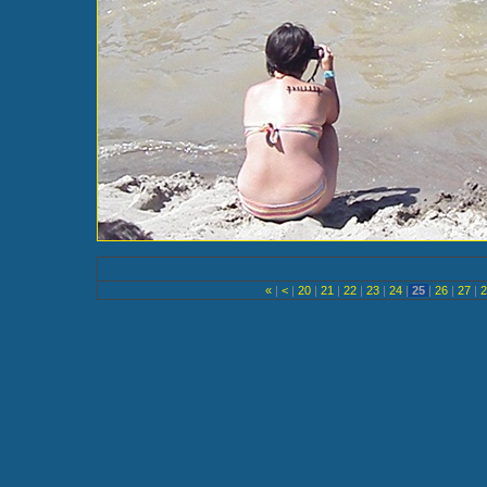
«
|
<
|
20
|
21
|
22
|
23
|
24
|
25
|
26
|
27
|
2