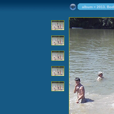
album
»
2013. Bod