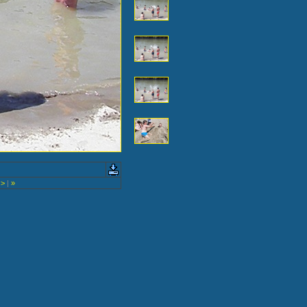
>
|
»