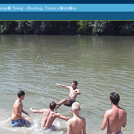
org� Tokaj - Bodrog, Tisza v�zit�ra