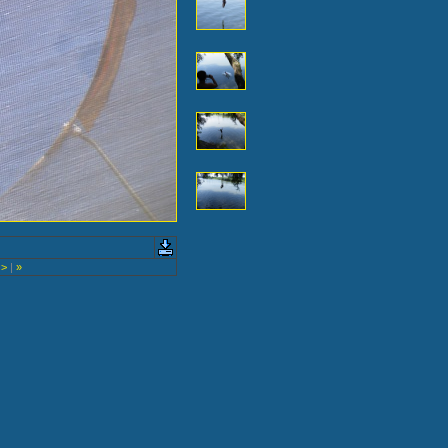
>
|
»