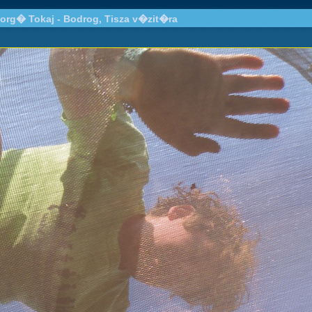
org� Tokaj - Bodrog, Tisza v�zit�ra