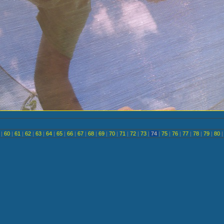
<
|
60
|
61
|
62
|
63
|
64
|
65
|
66
|
67
|
68
|
69
|
70
|
71
|
72
|
73
|
74
|
75
|
76
|
77
|
78
|
79
|
80
|