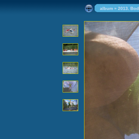
album
»
2013. Bod