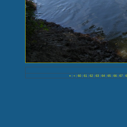
«
|
<
|
60
|
61
|
62
|
63
|
64
|
65
|
66
|
67
|
6