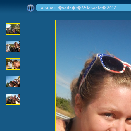
album
»
�vadz�r� Velencei-t� 2013