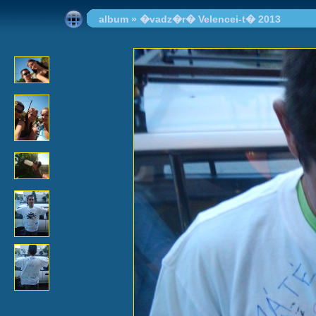
album
»
�vadz�r� Velencei-t� 2013