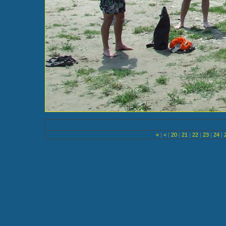
«
|
<
|
20
|
21
|
22
|
23
|
24
|