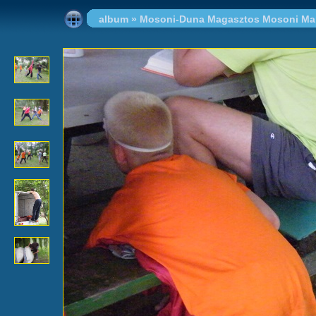
album
»
Mosoni-Duna Magasztos Mosoni Mak