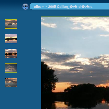
album
»
2005 Csillagj�r� el�t�ra