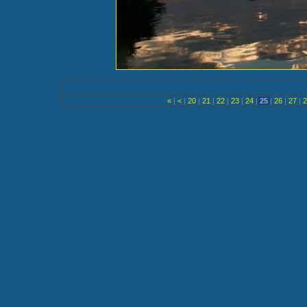
«
|
<
|
20
|
21
|
22
|
23
|
24
|
25
|
26
|
27
|
2