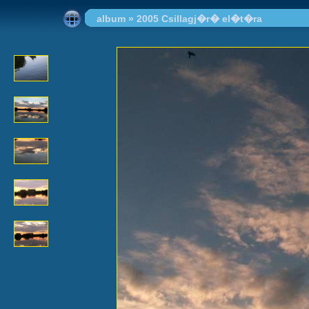
album
»
2005 Csillagj�r� el�t�ra