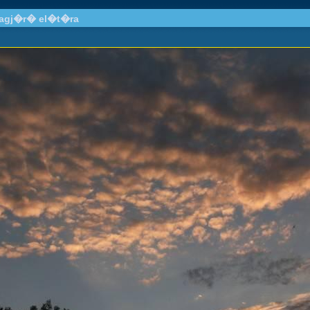
llagj�r� el�t�ra