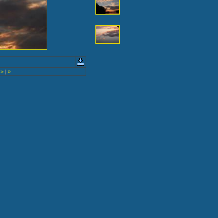
>
|
»