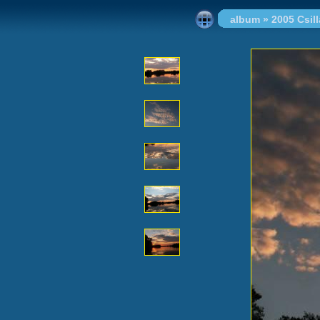
album
»
2005 Csi