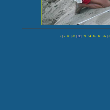
«
|
<
|
60
|
61
|
62
|
63
|
64
|
65
|
66
|
67
|
6