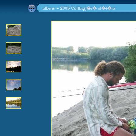
album
»
2005 Csillagj�r� el�t�ra