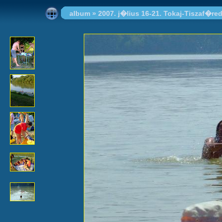
album
»
2007. j�lius 16-21. Tokaj-Tiszaf�re