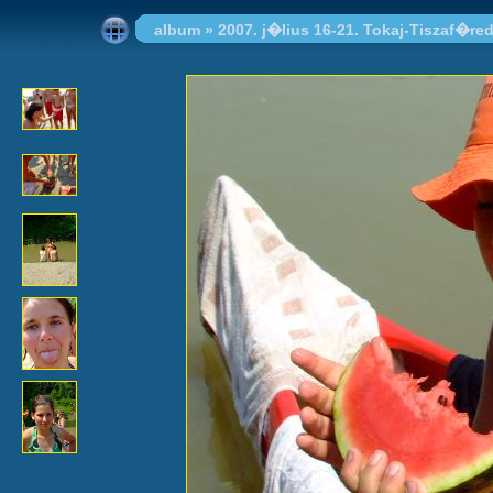
album
»
2007. j�lius 16-21. Tokaj-Tiszaf�re