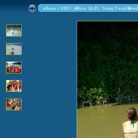
album
»
2007. j�lius 16-21. Tokaj-Tiszaf�re