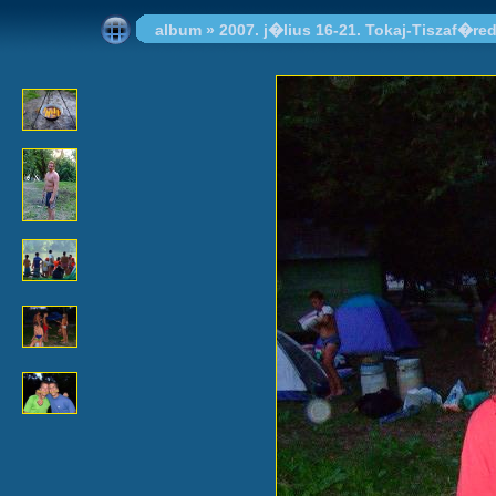
album
»
2007. j�lius 16-21. Tokaj-Tiszaf�re