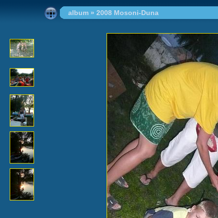
album
»
2008 Mosoni-Duna