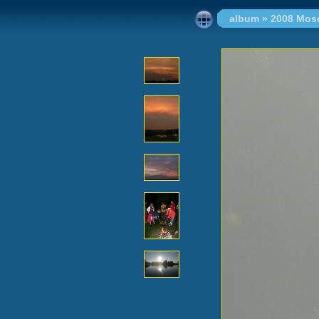
album
»
2008 Mos