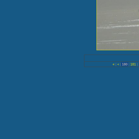
«
|
<
|
180
|
181
|