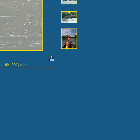
8
|
199
|
200
|
>
|
»