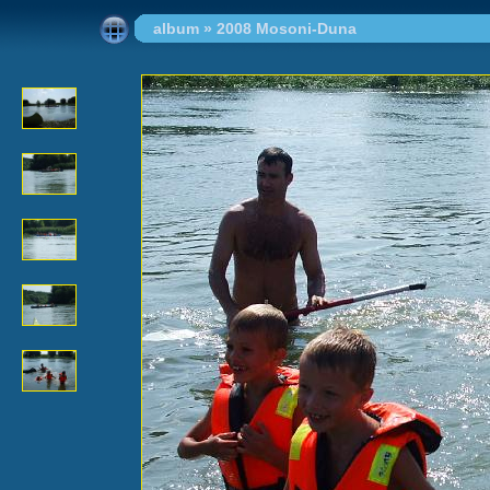
album
»
2008 Mosoni-Duna