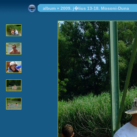
album
»
2009. j�lius 13-18. Mosoni-Duna