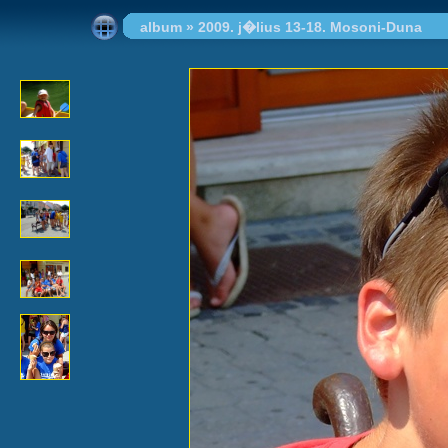
album
»
2009. j�lius 13-18. Mosoni-Duna