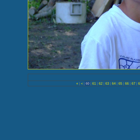
«
|
<
|
60
|
61
|
62
|
63
|
64
|
65
|
66
|
67
|
6