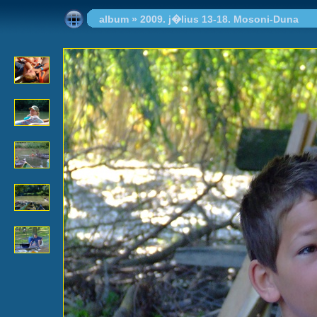
album
»
2009. j�lius 13-18. Mosoni-Duna