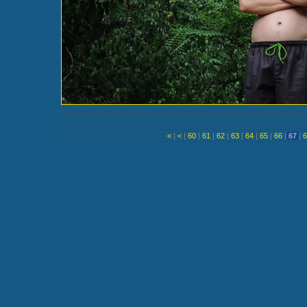
«
|
<
|
60
|
61
|
62
|
63
|
64
|
65
|
66
|
67
|
6