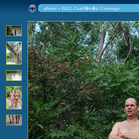
album
»
2012. Csall�k�zi Csemege