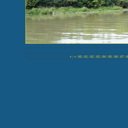
«
|
<
|
60
|
61
|
62
|
63
|
64
|
65
|
66
|
67
|
6