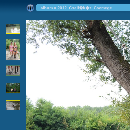
album
»
2012. Csall�k�zi Csemege