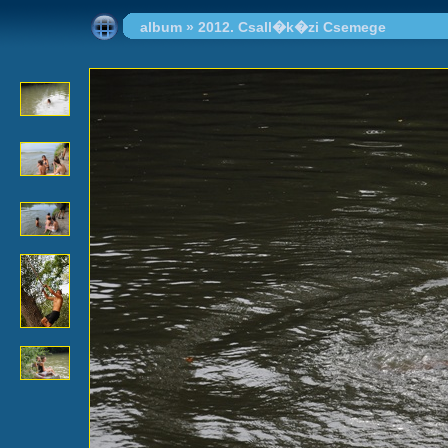
album
»
2012. Csall�k�zi Csemege