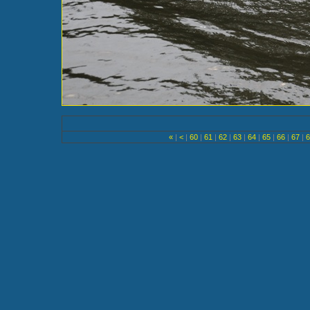
«
|
<
|
60
|
61
|
62
|
63
|
64
|
65
|
66
|
67
|
6