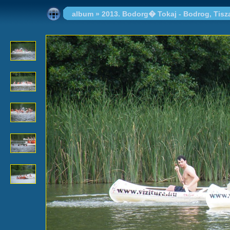
album
»
2013. Bodorg� Tokaj - Bodrog, Tisz