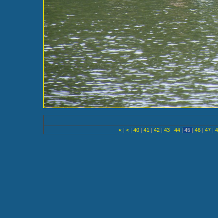
«
|
<
|
40
|
41
|
42
|
43
|
44
|
45
|
46
|
47
|
4