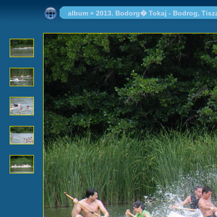
album
»
2013. Bodorg� Tokaj - Bodrog, Tisz