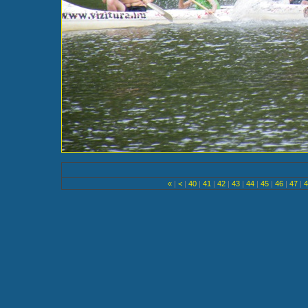
«
|
<
|
40
|
41
|
42
|
43
|
44
|
45
|
46
|
47
|
4