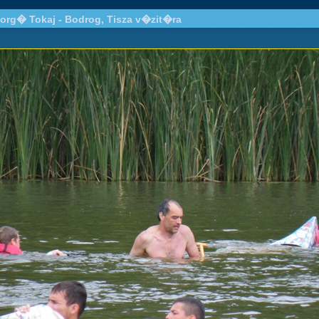
org� Tokaj - Bodrog, Tisza v�zit�ra