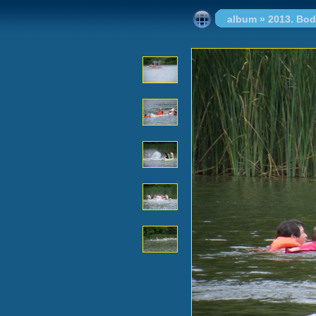
album
»
2013. Bod