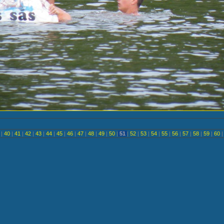
<
|
40
|
41
|
42
|
43
|
44
|
45
|
46
|
47
|
48
|
49
|
50
|
51
|
52
|
53
|
54
|
55
|
56
|
57
|
58
|
59
|
60
|