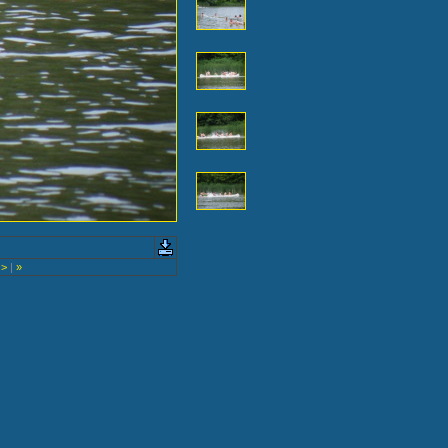
>
|
»