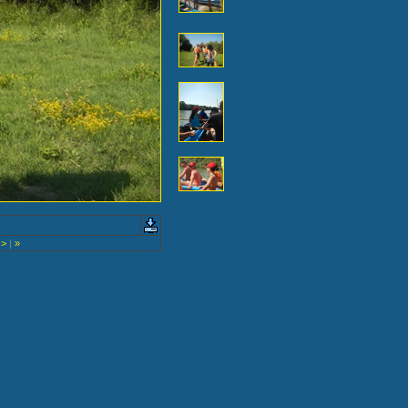
>
|
»