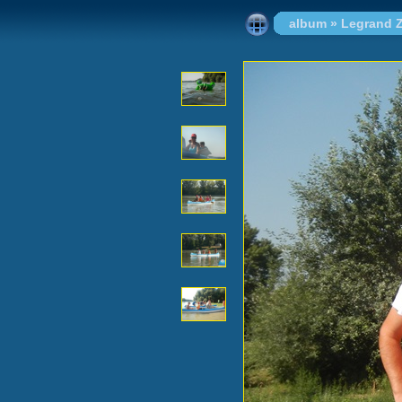
album
»
Legrand Z