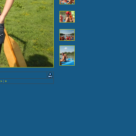
>
|
»