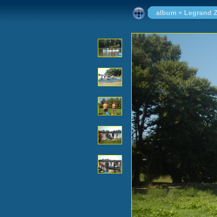
album
»
Legrand Z