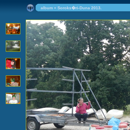
album
»
Soroks�ri-Duna 2013.