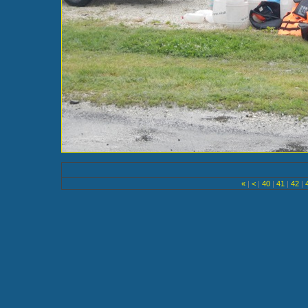
«
|
<
|
40
|
41
|
42
|